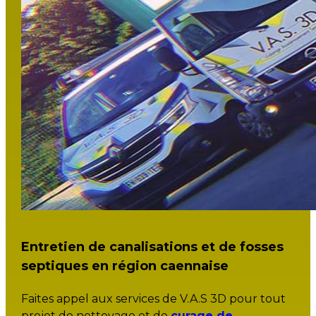
d'urgence . Pour toutes interventions
urgentes de dégorgement de réseau eau
usée ou eau pluviale, notre service d'astreinte
est ouvert 7j/7 24h/24 au 09.81.21.22.30. Vous
pouvez également nous contacter pour un
devis ou planifier une intervention
directement via notre site en cliquant ici.
Entretien de canalisations et de fosses
septiques en région caennaise
Faites appel aux services de V.A.S 3D pour tout
projet de nettoyage et de
curage de