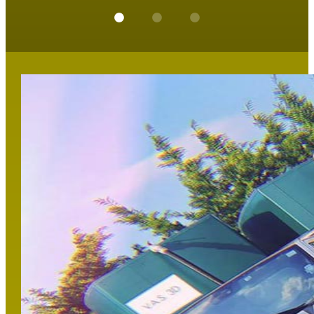
sommes tout de suite mis au travail. Le
diagnostic était sans appel, le réseau d'eaux
usées présentait un bouchon. Peu de temps
après le début de l'intervention, le bouchon
est évacué. Il s'agissait d'un bouchon de
lingettes, ce qui est un problème fréquent.
Une fois le bouchon évacué, nous avons
procédé au contrôle de l'écoulement afin de
nous assurer que le problème était réglé. Le
contrôle étant concluant, nous nous
occupons de nettoyer et désinfecter les sols
touchés par le débordement du réseau
d'eaux usées afin d'éliminer les risques
sanitaires ainsi que les odeurs qui peuvent
mettre du temps à disparaitre dans un lieu
clos et peu ventilé comme un parking sous-
terrain. Résultat ? Un client dépanné moins de
2h après nous avoir contactés ! Il est rassuré et
nous remercie pour cette intervention