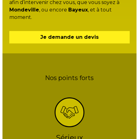
afin d’intervenir chez vous, que vous soyez à
Mondeville
, ou encore
Bayeux
, et à tout
moment.
Je demande un devis
Nos points forts
Sérieux