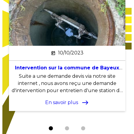
10/10/2023
Intervention sur la commune de Bayeux
sur une station de relevage eau usée
Suite a une demande devis via notre site
internet , nous avons reçu une demande
e
d'intervention pour entretien d'une station de
relevage eau usée extérieur chez un particulier
east
En savoir plus
sur la commune de ...