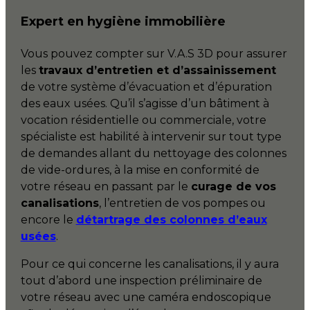
Expert en hygiène immobilière
Vous pouvez compter sur V.A.S 3D pour assurer
les
travaux d’entretien et d’assainissement
de votre système d’évacuation et d’épuration
des eaux usées. Qu’il s’agisse d’un bâtiment à
vocation résidentielle ou commerciale, votre
spécialiste est habilité à intervenir sur tout type
de demandes allant du nettoyage des colonnes
de vide-ordures, à la mise en conformité de
votre réseau en passant par le
curage de vos
canalisations
, l’entretien de vos pompes ou
encore le
détartrage des colonnes d’eaux
usées
.
Pour ce qui concerne les canalisations, il y aura
tout d’abord une inspection préliminaire de
votre réseau avec une caméra endoscopique