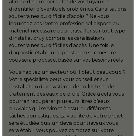
afin de déterminer l’état de vos tuyaux et
d’identifier d’éventuels problèmes. Canalisations
souterraines ou difficile d’accès ? Ne vous
inquiétez pas ! Votre professionnel dispose du
matériel nécessaire pour travailler sur tout type
d’installation, y compris les canalisations
souterraines ou difficiles d’accès. Une fois le
diagnostic établi, une prestation sur mesure
vous sera proposée, basée sur vos besoins réels.
Vous habitez un secteur où il pleut beaucoup ?
Votre spécialiste peut vous conseiller sur
l’installation d’un système de collecte et de
traitement des eaux de pluie. Grâce à cela vous
pourrez récupérer plusieurs litres d’eaux
pluviales qui serviront à assurer différents
tâches domestiques. La viabilité de votre projet
sera étudiée puis un devis pour travaux vous
sera établi. Vous pouvez comptez sur votre