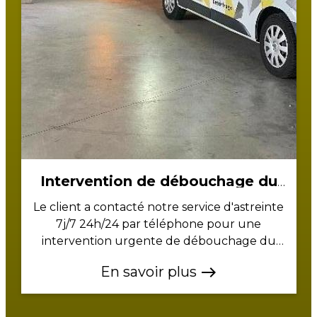
Intervention de débouchage du
réseau eau usée intérieur en sous-
Le client a contacté notre service d'astreinte
sols par V.A.S 3D à Caen dans le
7j/7 24h/24 par téléphone pour une
intervention urgente de débouchage du
Calvados
réseau d'eaux usées après avoir remarqué des
En savoir plus
east
remontées dans son parking situé en sous-sol.
À notre arrivée nous avons constaté les
remontées d'eaux usées et nous nous