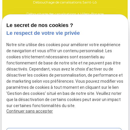
Débouchage de canalisations Saint-Lô
Débouchage des canalisations à Villers-Bocage
Le secret de nos cookies ?
Débouchage des canalisations Vire
Le respect de votre vie privée
Vidange fosse Saint-Lô
Notre site utilise des cookies pour améliorer votre expérience
Vidange fosse Villers-Bocage
de navigation et vous offrir un contenu personnalisé. Les
cookies strictement nécessaires sont essentiels au
Vidange fosse Vire
fonctionnement de base de notre site et ne peuvent pas être
désactivés. Cependant, vous avez le choix d'activer ou de
désactiver les cookies de personnalisation, de performance et
SIRET :
de marketing selon vos préférences. Vous pouvez modifier vos
89217159600018
paramètres de cookies à tout moment en cliquant sur le lien
Mentions légales
'Gestion des cookies' situé en bas de notre site. Veuillez noter
que la désactivation de certains cookies peut avoir un impact
Politique de
Plan
sur certaines fonctionnalités du site.
confidentialité
du
Continuer sans accepter
site