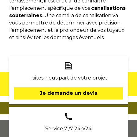
terrassement, il est crucial de connaître
l’emplacement spécifique de vos
canalisations
souterraines
. Une caméra de canalisation va
vous permettre de déterminer avec précision
l’emplacement et la profondeur de vos tuyaux
et ainsi éviter les dommages éventuels.
text_snippet
Faites-nous part de votre projet
Je demande un devis
phone
Service 7j/7 24h/24