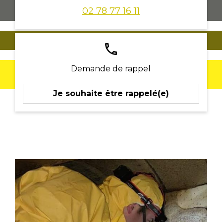
02 78 77 16 11
phone
Demande de rappel
Je souhaite être rappelé(e)