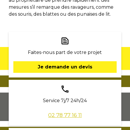
au propriétaire de prendre rapidement des
mesures s’il remarque des ravageurs, comme
des souris, des blattes ou des punaises de lit.
text_snippet
Faites-nous part de votre projet
Je demande un devis
phone
Service 7j/7 24h/24
02 78 77 16 11