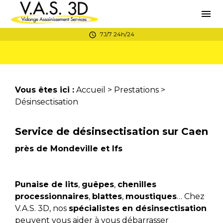
Panneau de gestion des cookies
menu
7J/7 24h/24
schedule
Vous êtes ici :
Accueil
>
Prestations
>
Désinsectisation
Service de désinsectisation sur Caen
près de Mondeville et Ifs
Punaise de lits
,
guêpes
,
chenilles
processionnaires
,
blattes
,
moustiques
… Chez
V.A.S. 3D, nos
spécialistes en désinsectisation
peuvent vous aider à vous débarrasser